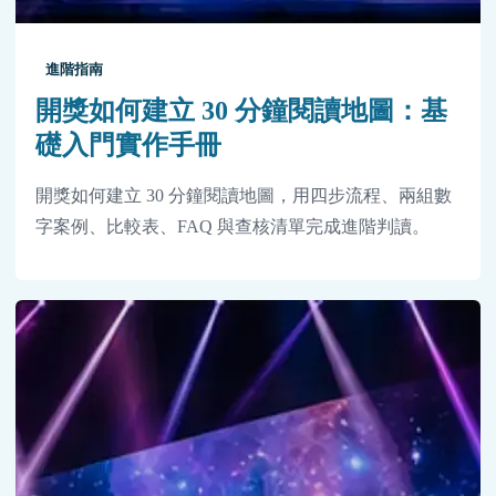
進階指南
開獎如何建立 30 分鐘閱讀地圖：基
礎入門實作手冊
開獎如何建立 30 分鐘閱讀地圖，用四步流程、兩組數
字案例、比較表、FAQ 與查核清單完成進階判讀。