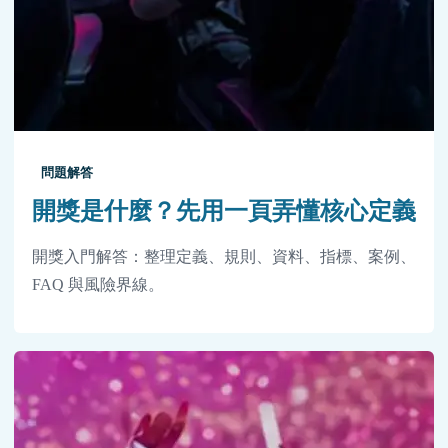
問題解答
開獎是什麼？先用一頁弄懂核心定義
開獎入門解答：整理定義、規則、資料、指標、案例、
FAQ 與風險界線。