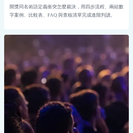
開獎同名術語定義衝突怎麼裁決，用四步流程、兩組數
字案例、比較表、FAQ 與查核清單完成進階判讀。