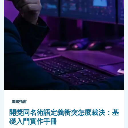
進階指南
開獎同名術語定義衝突怎麼裁決：基
礎入門實作手冊