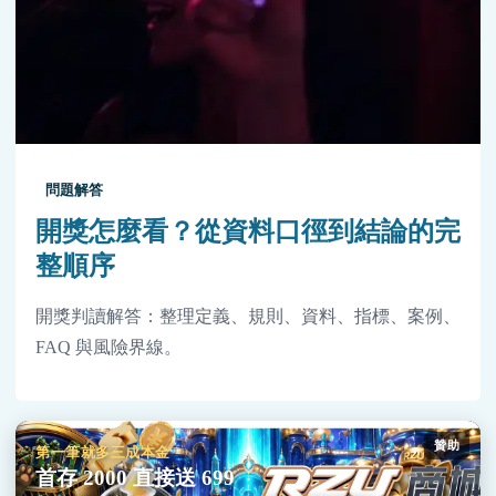
問題解答
開獎怎麼看？從資料口徑到結論的完
整順序
開獎判讀解答：整理定義、規則、資料、指標、案例、
FAQ 與風險界線。
贊助
第一筆就多三成本金
首存 2000 直接送 699