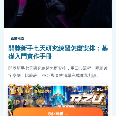
進階指南
開獎新手七天研究練習怎麼安排：基
礎入門實作手冊
開獎新手七天研究練習怎麼安排，用四步流程、兩組數
字案例、比較表、FAQ 與查核清單完成進階判讀。
贊助
很久沒回來？這包是你的
老玩家回歸再送一次
回鍋會員專屬彩金，優惠頁面一鍵領取不用問客服。
領回歸禮 →