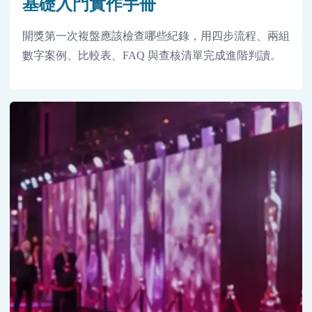
基礎入門實作手冊
開獎第一次複盤應該檢查哪些紀錄，用四步流程、兩組
數字案例、比較表、FAQ 與查核清單完成進階判讀。