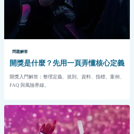
問題解答
開獎是什麼？先用一頁弄懂核心定義
開獎入門解答：整理定義、規則、資料、指標、案例、
FAQ 與風險界線。