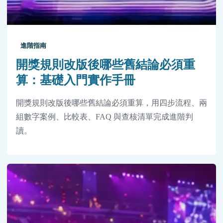
進階指南
開獎規則改版後哪些舊結論必須重
算：基礎入門實作手冊
開獎規則改版後哪些舊結論必須重算，用四步流程、兩
組數字案例、比較表、FAQ 與查核清單完成進階判
讀。