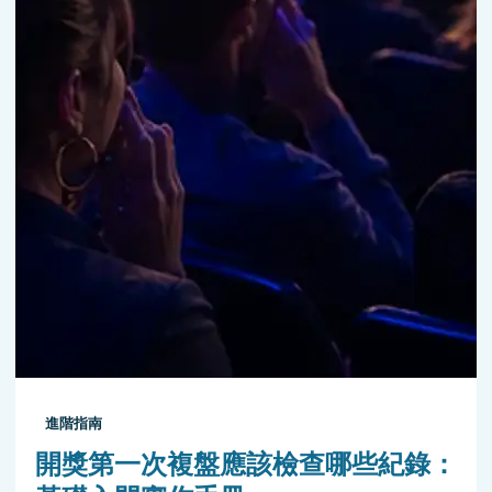
進階指南
開獎第一次複盤應該檢查哪些紀錄：