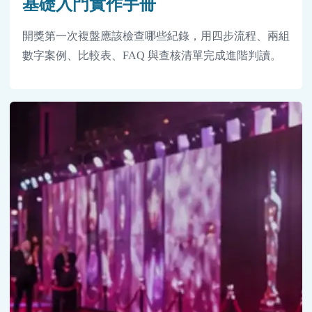
基礎入門實作手冊
開獎第一次複盤應該檢查哪些紀錄，用四步流程、兩組
數字案例、比較表、FAQ 與查核清單完成進階判讀。