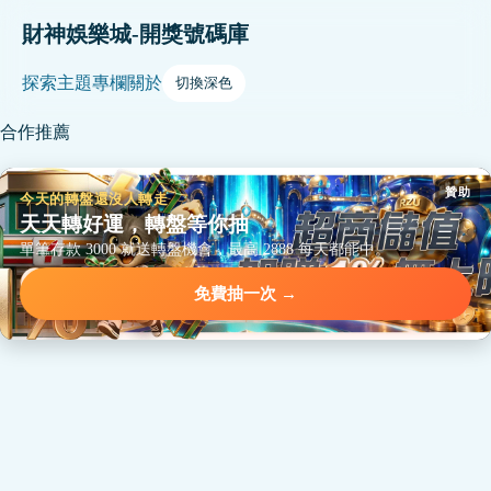
財神娛樂城-開獎號碼庫
探索
主題
專欄
關於
切換深色
合作推薦
贊助
今天的轉盤還沒人轉走
天天轉好運，轉盤等你抽
單筆存款 3000 就送轉盤機會，最高 2888 每天都能中。
免費抽一次 →