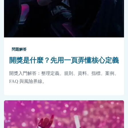
問題解答
開獎是什麼？先用一頁弄懂核心定義
開獎入門解答：整理定義、規則、資料、指標、案例、
FAQ 與風險界線。