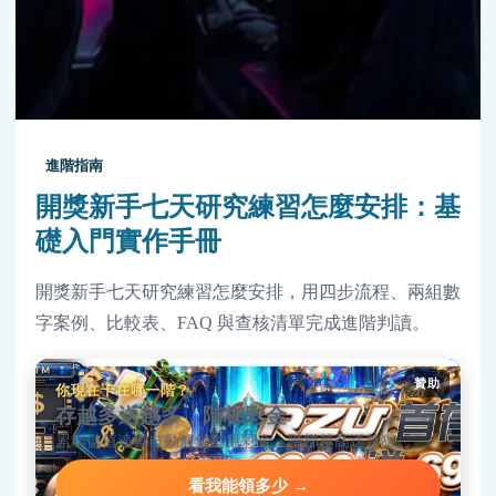
進階指南
開獎新手七天研究練習怎麼安排：基
礎入門實作手冊
開獎新手七天研究練習怎麼安排，用四步流程、兩組數
字案例、比較表、FAQ 與查核清單完成進階判讀。
贊助
你現在卡在哪一階？
存越多送越多，階梯彩金
累積儲值達標自動解鎖對應彩金，階梯越高送越狠。
看我能領多少 →