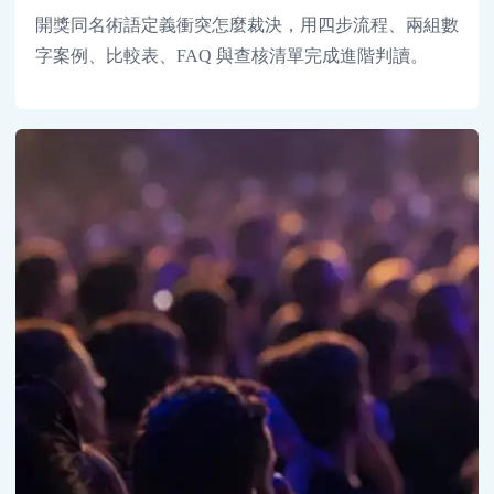
開獎同名術語定義衝突怎麼裁決，用四步流程、兩組數
字案例、比較表、FAQ 與查核清單完成進階判讀。