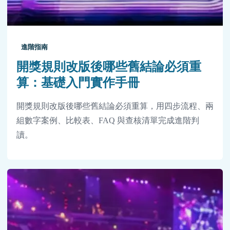
進階指南
開獎規則改版後哪些舊結論必須重
算：基礎入門實作手冊
開獎規則改版後哪些舊結論必須重算，用四步流程、兩
組數字案例、比較表、FAQ 與查核清單完成進階判
讀。