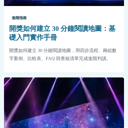
進階指南
開獎如何建立 30 分鐘閱讀地圖：基
礎入門實作手冊
開獎如何建立 30 分鐘閱讀地圖，用四步流程、兩組數
字案例、比較表、FAQ 與查核清單完成進階判讀。