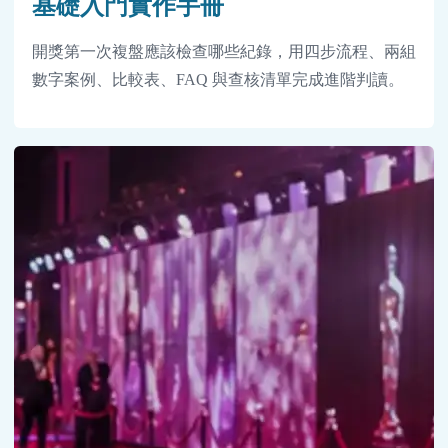
基礎入門實作手冊
開獎第一次複盤應該檢查哪些紀錄，用四步流程、兩組
數字案例、比較表、FAQ 與查核清單完成進階判讀。