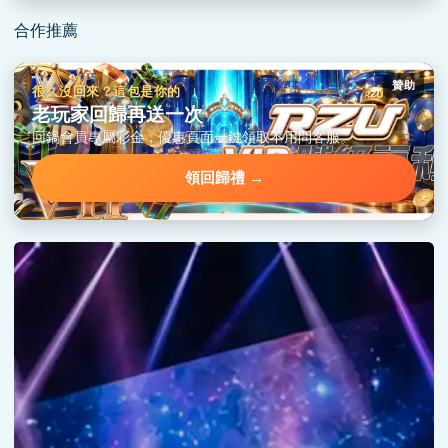
合作推薦
贊助
很久沒回來？這包是你的
老玩家回歸再送一次
回鍋會員專屬彩金，優惠頁面一鍵領取不用問客服。
領回歸禮 →