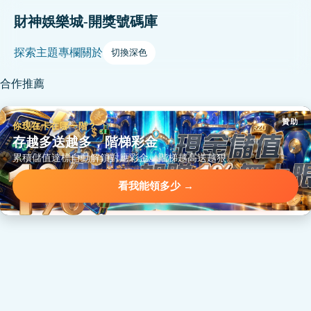
財神娛樂城-開獎號碼庫
探索
主題
專欄
關於
切換深色
合作推薦
贊助
你現在卡在哪一階？
存越多送越多，階梯彩金
累積儲值達標自動解鎖對應彩金，階梯越高送越狠。
看我能領多少 →