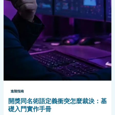
進階指南
開獎同名術語定義衝突怎麼裁決：基
礎入門實作手冊