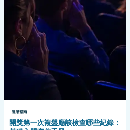
進階指南
開獎第一次複盤應該檢查哪些紀錄：