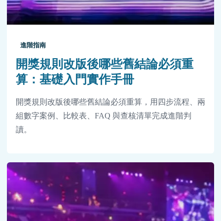
進階指南
開獎規則改版後哪些舊結論必須重
算：基礎入門實作手冊
開獎規則改版後哪些舊結論必須重算，用四步流程、兩
組數字案例、比較表、FAQ 與查核清單完成進階判
讀。