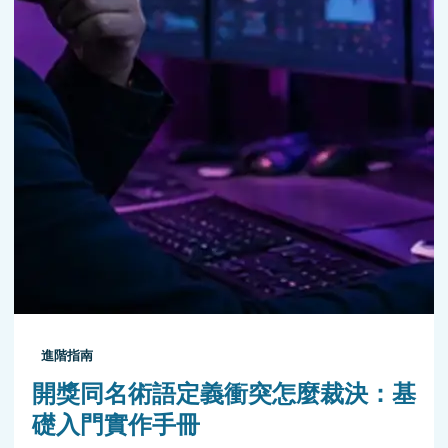
進階指南
開獎同名術語定義衝突怎麼裁決：基
礎入門實作手冊