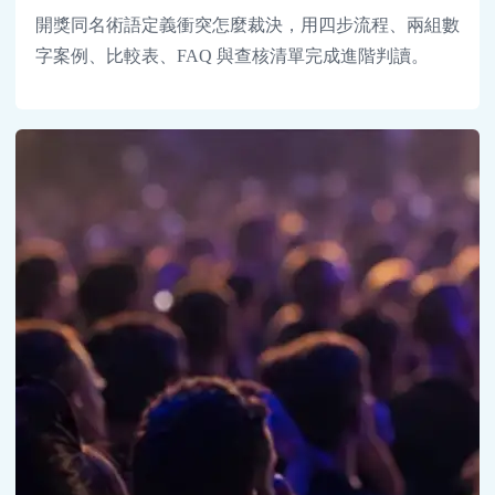
開獎同名術語定義衝突怎麼裁決，用四步流程、兩組數
字案例、比較表、FAQ 與查核清單完成進階判讀。