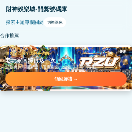
財神娛樂城-開獎號碼庫
探索
主題
專欄
關於
切換深色
合作推薦
贊助
很久沒回來？這包是你的
老玩家回歸再送一次
回鍋會員專屬彩金，優惠頁面一鍵領取不用問客服。
領回歸禮 →