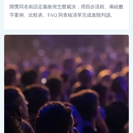
開獎同名術語定義衝突怎麼裁決，用四步流程、兩組數
字案例、比較表、FAQ 與查核清單完成進階判讀。