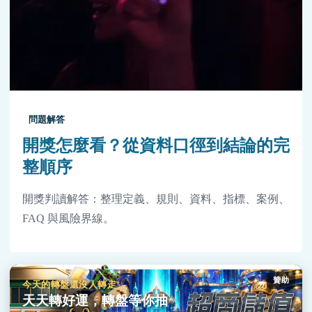
問題解答
開獎怎麼看？從資料口徑到結論的完
整順序
開獎判讀解答：整理定義、規則、資料、指標、案例、
FAQ 與風險界線。
贊助
今天的轉盤還沒人轉走
天天轉好運，轉盤等你抽