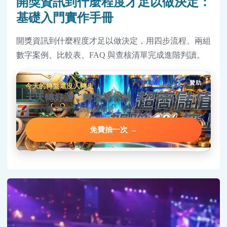
開獎資訊到什麼程度才足以做決定：
基礎入門實作手冊
開獎資訊到什麼程度才足以做決定，用四步流程、兩組
數字案例、比較表、FAQ 與查核清單完成進階判讀。
贊助
今天的轉盤還沒人轉走
天天轉好運，轉盤等你抽
單筆存款 3000 就送轉盤機會，最高 2888 每天都能中。
免費抽一次 →