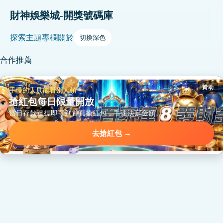
財神娛樂城-開獎號碼庫
探索
主題
專欄
關於
切換深色
合作推薦
贊助
手慢的人只能看別人領
搶紅包每日限量開放
當日存款達標即可到首頁搶紅包，手速決定金額。
去搶紅包 →