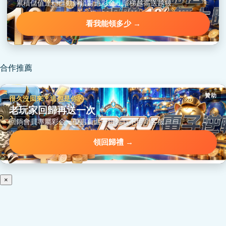
累積儲值達標自動解鎖對應彩金，階梯越高送越狠。
看我能領多少 →
合作推薦
贊助
很久沒回來？這包是你的
老玩家回歸再送一次
回鍋會員專屬彩金，優惠頁面一鍵領取不用問客服。
領回歸禮 →
×