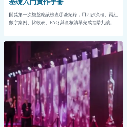
基礎入門實作手冊
開獎第一次複盤應該檢查哪些紀錄，用四步流程、兩組
數字案例、比較表、FAQ 與查核清單完成進階判讀。