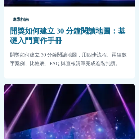
進階指南
開獎如何建立 30 分鐘閱讀地圖：基
礎入門實作手冊
開獎如何建立 30 分鐘閱讀地圖，用四步流程、兩組數
字案例、比較表、FAQ 與查核清單完成進階判讀。