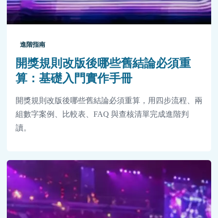
進階指南
開獎規則改版後哪些舊結論必須重
算：基礎入門實作手冊
開獎規則改版後哪些舊結論必須重算，用四步流程、兩
組數字案例、比較表、FAQ 與查核清單完成進階判
讀。