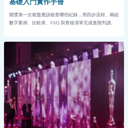
基礎入門實作手冊
開獎第一次複盤應該檢查哪些紀錄，用四步流程、兩組
數字案例、比較表、FAQ 與查核清單完成進階判讀。