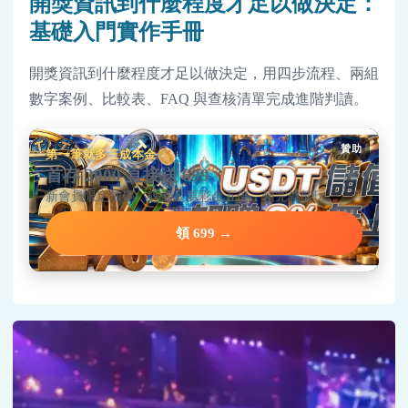
開獎資訊到什麼程度才足以做決定：
基礎入門實作手冊
開獎資訊到什麼程度才足以做決定，用四步流程、兩組
數字案例、比較表、FAQ 與查核清單完成進階判讀。
贊助
第一筆就多三成本金
首存 2000 直接送 699
新會員限定加碼，碼量只要彩金五倍，領完就能玩。
領 699 →