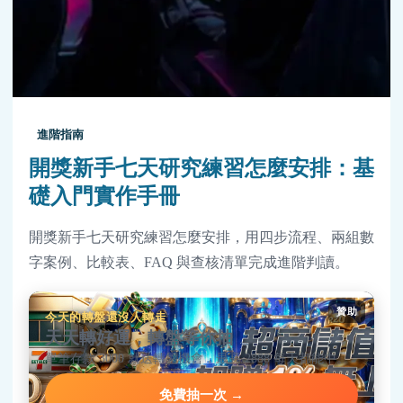
進階指南
開獎新手七天研究練習怎麼安排：基
礎入門實作手冊
開獎新手七天研究練習怎麼安排，用四步流程、兩組數
字案例、比較表、FAQ 與查核清單完成進階判讀。
贊助
今天的轉盤還沒人轉走
天天轉好運，轉盤等你抽
單筆存款 3000 就送轉盤機會，最高 2888 每天都能中。
免費抽一次 →