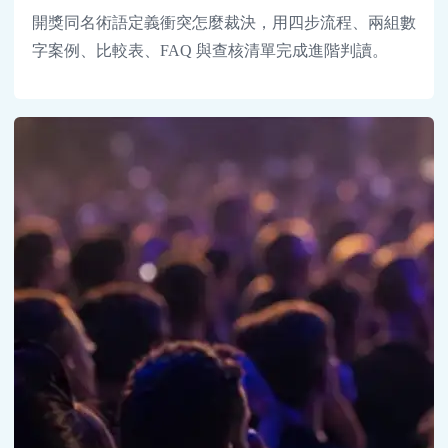
開獎同名術語定義衝突怎麼裁決，用四步流程、兩組數
字案例、比較表、FAQ 與查核清單完成進階判讀。