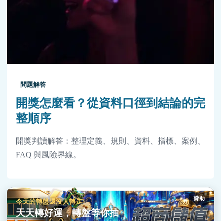
問題解答
開獎怎麼看？從資料口徑到結論的完
整順序
開獎判讀解答：整理定義、規則、資料、指標、案例、
FAQ 與風險界線。
贊助
今天的轉盤還沒人轉走
天天轉好運，轉盤等你抽