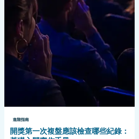
進階指南
開獎第一次複盤應該檢查哪些紀錄：