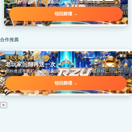
回鍋會員專屬彩金，優惠頁面一鍵領取不用問客服。
領回歸禮 →
合作推薦
贊助
很久沒回來？這包是你的
老玩家回歸再送一次
回鍋會員專屬彩金，優惠頁面一鍵領取不用問客服。
領回歸禮 →
×