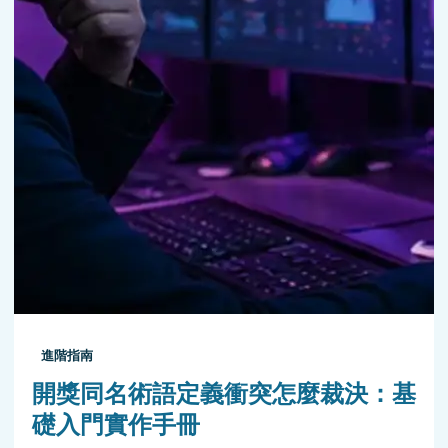
進階指南
開獎同名術語定義衝突怎麼裁決：基
礎入門實作手冊