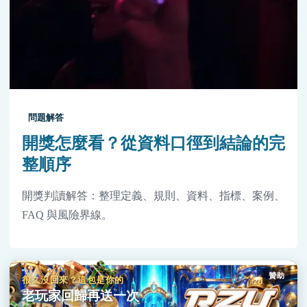
問題解答
開獎怎麼看？從資料口徑到結論的完
整順序
開獎判讀解答：整理定義、規則、資料、指標、案例、
FAQ 與風險界線。
贊助
很久沒回來？這包是你的
老玩家回歸再送一次