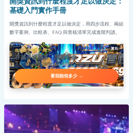
開獎資訊到什麼程度才足以做決定：
基礎入門實作手冊
開獎資訊到什麼程度才足以做決定，用四步流程、兩組
數字案例、比較表、FAQ 與查核清單完成進階判讀。
贊助
你現在卡在哪一階？
存越多送越多，階梯彩金
累積儲值達標自動解鎖對應彩金，階梯越高送越狠。
看我能領多少 →