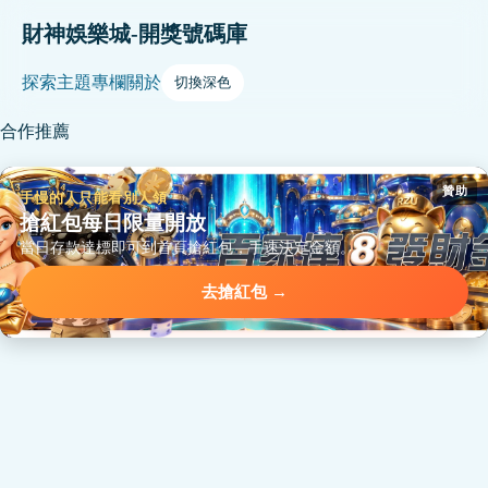
財神娛樂城-開獎號碼庫
探索
主題
專欄
關於
切換深色
合作推薦
贊助
手慢的人只能看別人領
搶紅包每日限量開放
當日存款達標即可到首頁搶紅包，手速決定金額。
去搶紅包 →