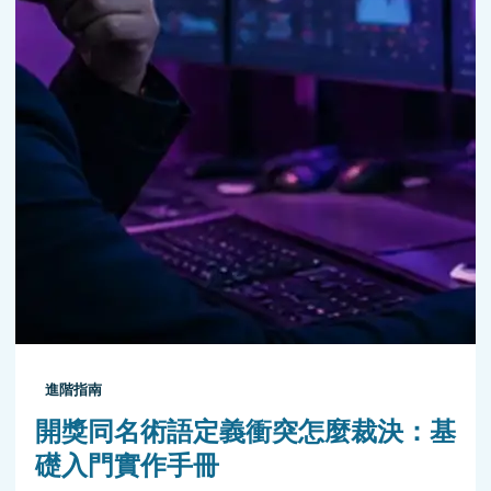
進階指南
開獎同名術語定義衝突怎麼裁決：基
礎入門實作手冊