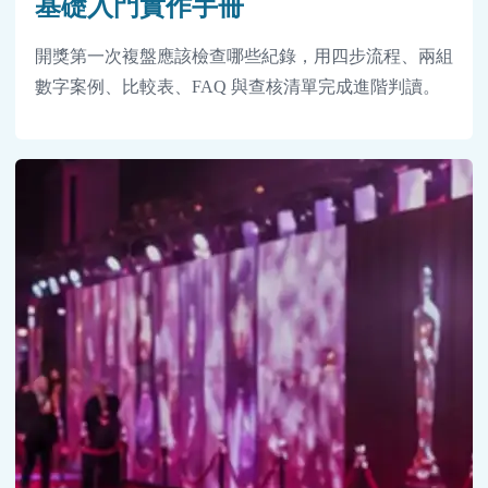
基礎入門實作手冊
開獎第一次複盤應該檢查哪些紀錄，用四步流程、兩組
數字案例、比較表、FAQ 與查核清單完成進階判讀。