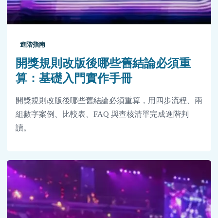
進階指南
開獎規則改版後哪些舊結論必須重
算：基礎入門實作手冊
開獎規則改版後哪些舊結論必須重算，用四步流程、兩
組數字案例、比較表、FAQ 與查核清單完成進階判
讀。