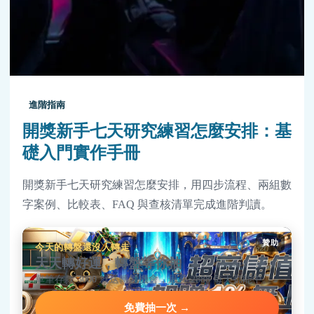
進階指南
開獎新手七天研究練習怎麼安排：基
礎入門實作手冊
開獎新手七天研究練習怎麼安排，用四步流程、兩組數
字案例、比較表、FAQ 與查核清單完成進階判讀。
贊助
今天的轉盤還沒人轉走
天天轉好運，轉盤等你抽
單筆存款 3000 就送轉盤機會，最高 2888 每天都能中。
免費抽一次 →