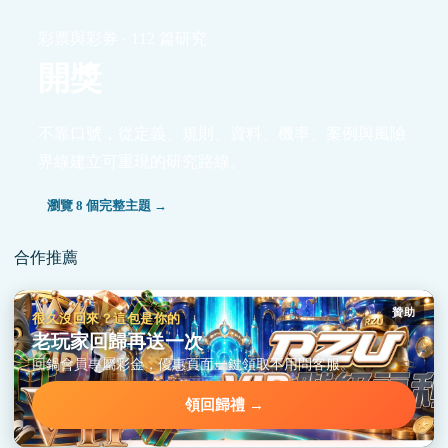
彩票與彩券 · 112 篇研究
開獎
不靠口號，從定義、規則、資料、機率、案例與風險
界線建立可重現的研究路線。
瀏覽 8 個完整主題 →
合作推薦
贊助
很久沒回來？這包是你的
老玩家回歸再送一次
回鍋會員專屬彩金，優惠頁面一鍵領取不用問客服。
領回歸禮 →