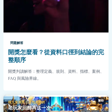
問題解答
開獎怎麼看？從資料口徑到結論的完
整順序
開獎判讀解答：整理定義、規則、資料、指標、案例、
FAQ 與風險界線。
贊助
很久沒回來？這包是你的
老玩家回歸再送一次