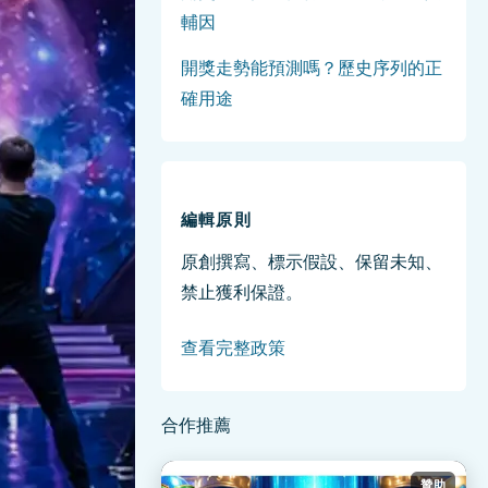
輔因
開獎走勢能預測嗎？歷史序列的正
確用途
編輯原則
原創撰寫、標示假設、保留未知、
禁止獲利保證。
查看完整政策
合作推薦
贊助