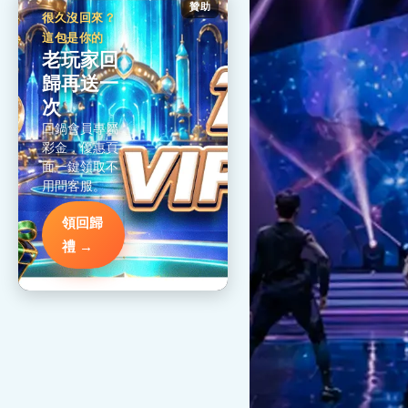
贊助
很久沒回來？
這包是你的
老玩家回
歸再送一
次
回鍋會員專屬
彩金，優惠頁
面一鍵領取不
用問客服。
領回歸
禮 →