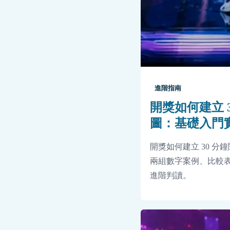
進階指南
開獎如何建立 
圖：基礎入門
開獎如何建立 30 
兩組數字案例、比較表
進階判讀。