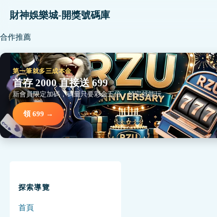
財神娛樂城-開獎號碼庫
合作推薦
第一筆就多三成本金
首存 2000 直接送 699
新會員限定加碼，碼量只要彩金五倍，領完就能玩。
領 699 →
探索導覽
首頁