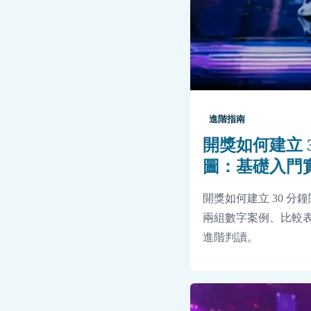
進階指南
開獎如何建立 
圖：基礎入門
開獎如何建立 30 
兩組數字案例、比較表
進階判讀。