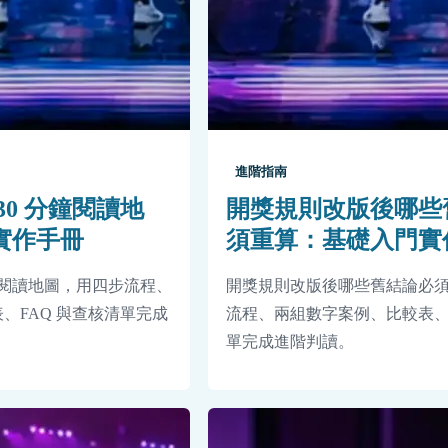
進階指南
30 分鐘閱讀地
開獎規則改版後哪些
實作手冊
須重算：基礎入門實
分鐘閱讀地圖，用四步流程、
開獎規則改版後哪些舊結論必
、FAQ 與查核清單完成
流程、兩組數字案例、比較表、F
單完成進階判讀。