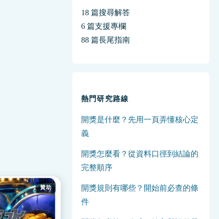
18 篇搜尋解答
6 篇支援專欄
88 篇長尾指南
熱門研究路線
開獎是什麼？先用一頁弄懂核心定
義
開獎怎麼看？從資料口徑到結論的
完整順序
開獎規則有哪些？開始前必查的條
贊助
件