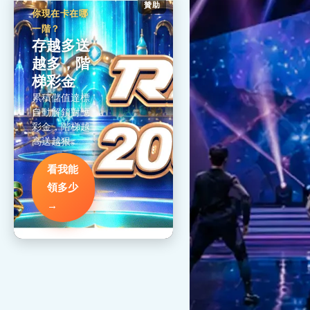
贊助
你現在卡在哪
一階？
存越多送
越多，階
梯彩金
累積儲值達標
自動解鎖對應
彩金，階梯越
高送越狠。
看我能
領多少
→