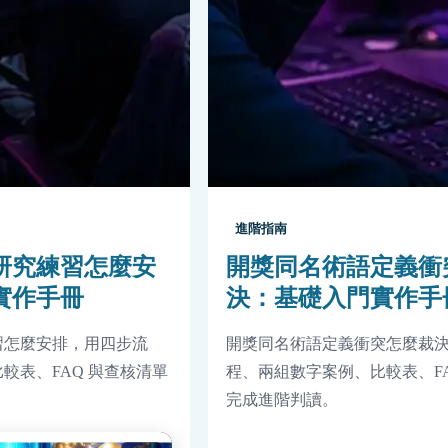
進階指南
研究練習怎麼安
開獎同名術語定義衝
實作手冊
決：基礎入門實作手
習怎麼安排，用四步流
開獎同名術語定義衝突怎麼裁
較表、FAQ 與查核清單
程、兩組數字案例、比較表、FA
完成進階判讀。