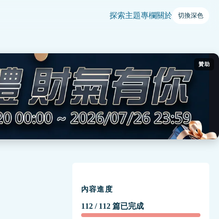
探索
主題
專欄
關於
切換深色
贊助
內容進度
112 / 112 篇已完成