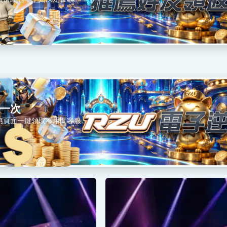
的
一次
惠頁面一鍵領取不用問客服。