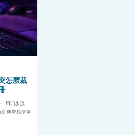
突怎麼裁
冊
決，用四步流
Q 與查核清單