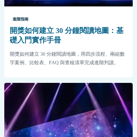
進階指南
開獎如何建立 30 分鐘閱讀地圖：基
礎入門實作手冊
開獎如何建立 30 分鐘閱讀地圖，用四步流程、兩組數
字案例、比較表、FAQ 與查核清單完成進階判讀。