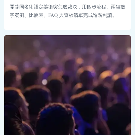
開獎同名術語定義衝突怎麼裁決，用四步流程、兩組數
字案例、比較表、FAQ 與查核清單完成進階判讀。