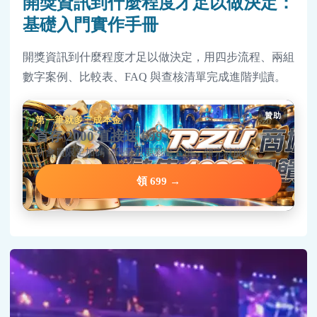
開獎資訊到什麼程度才足以做決定：
基礎入門實作手冊
開獎資訊到什麼程度才足以做決定，用四步流程、兩組
數字案例、比較表、FAQ 與查核清單完成進階判讀。
贊助
第一筆就多三成本金
首存 2000 直接送 699
新會員限定加碼，碼量只要彩金五倍，領完就能玩。
領 699 →