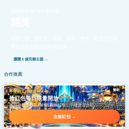
彩票與彩券 · 112 篇研究
開獎
不靠口號，從定義、規則、資料、機率、案例與風險
界線建立可重現的研究路線。
瀏覽 8 個完整主題 →
合作推薦
贊助
手慢的人只能看別人領
搶紅包每日限量開放
當日存款達標即可到首頁搶紅包，手速決定金額。
去搶紅包 →