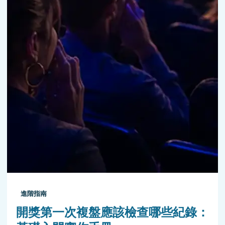
進階指南
開獎第一次複盤應該檢查哪些紀錄：