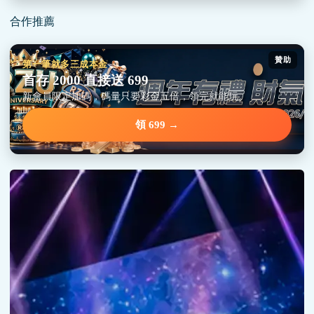
合作推薦
贊助
第一筆就多三成本金
首存 2000 直接送 699
新會員限定加碼，碼量只要彩金五倍，領完就能玩。
領 699 →