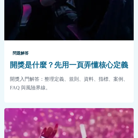
問題解答
開獎是什麼？先用一頁弄懂核心定義
開獎入門解答：整理定義、規則、資料、指標、案例、
FAQ 與風險界線。