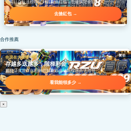
當日存款達標即可到首頁搶紅包，手速決定金額。
去搶紅包 →
合作推薦
贊助
你現在卡在哪一階？
存越多送越多，階梯彩金
累積儲值達標自動解鎖對應彩金，階梯越高送越狠。
看我能領多少 →
×