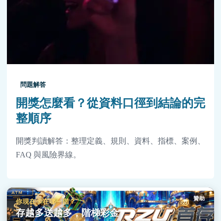
問題解答
開獎怎麼看？從資料口徑到結論的完
整順序
開獎判讀解答：整理定義、規則、資料、指標、案例、
FAQ 與風險界線。
贊助
你現在卡在哪一階？
存越多送越多，階梯彩金