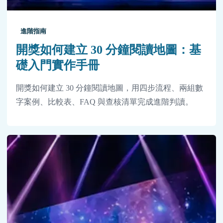
進階指南
開獎如何建立 30 分鐘閱讀地圖：基
礎入門實作手冊
開獎如何建立 30 分鐘閱讀地圖，用四步流程、兩組數
字案例、比較表、FAQ 與查核清單完成進階判讀。