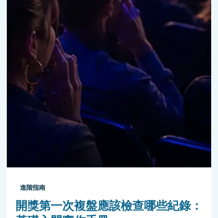
進階指南
開獎第一次複盤應該檢查哪些紀錄：