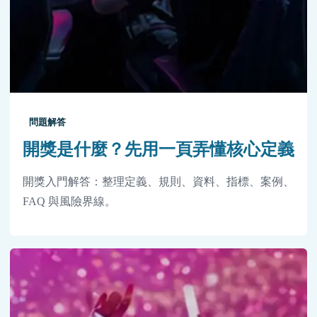
問題解答
開獎是什麼？先用一頁弄懂核心定義
開獎入門解答：整理定義、規則、資料、指標、案例、
FAQ 與風險界線。