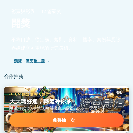
彩票與彩券 · 112 篇研究
開獎
不靠口號，從定義、規則、資料、機率、案例與風險
界線建立可重現的研究路線。
瀏覽 8 個完整主題 →
合作推薦
贊助
今天的轉盤還沒人轉走
天天轉好運，轉盤等你抽
單筆存款 3000 就送轉盤機會，最高 2888 每天都能中。
免費抽一次 →