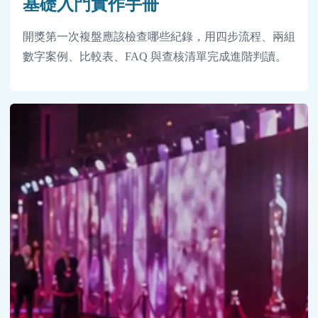
基礎入門實作手冊
開獎第一次複盤應該檢查哪些紀錄，用四步流程、兩組
數字案例、比較表、FAQ 與查核清單完成進階判讀。