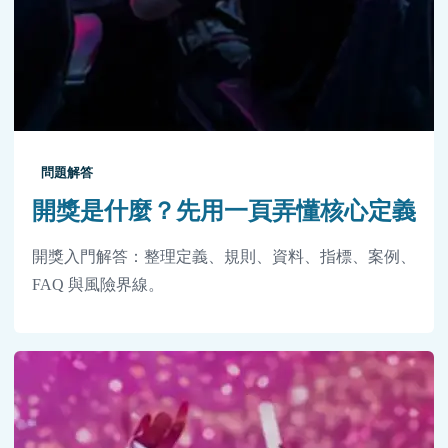
問題解答
開獎是什麼？先用一頁弄懂核心定義
開獎入門解答：整理定義、規則、資料、指標、案例、
FAQ 與風險界線。