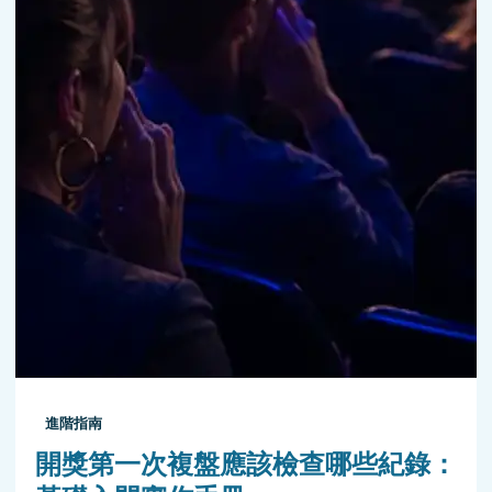
進階指南
開獎第一次複盤應該檢查哪些紀錄：