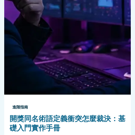
進階指南
開獎同名術語定義衝突怎麼裁決：基
礎入門實作手冊