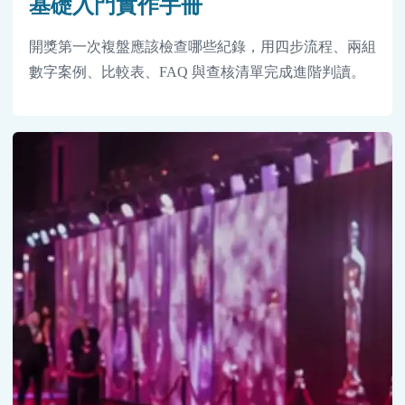
基礎入門實作手冊
開獎第一次複盤應該檢查哪些紀錄，用四步流程、兩組
數字案例、比較表、FAQ 與查核清單完成進階判讀。