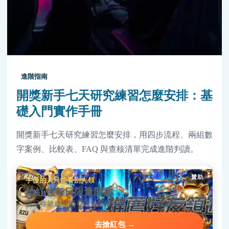
進階指南
開獎新手七天研究練習怎麼安排：基
礎入門實作手冊
開獎新手七天研究練習怎麼安排，用四步流程、兩組數
字案例、比較表、FAQ 與查核清單完成進階判讀。
贊助
手慢的人只能看別人領
搶紅包每日限量開放
當日存款達標即可到首頁搶紅包，手速決定金額。
去搶紅包 →