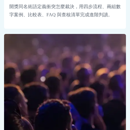
開獎同名術語定義衝突怎麼裁決，用四步流程、兩組數
字案例、比較表、FAQ 與查核清單完成進階判讀。