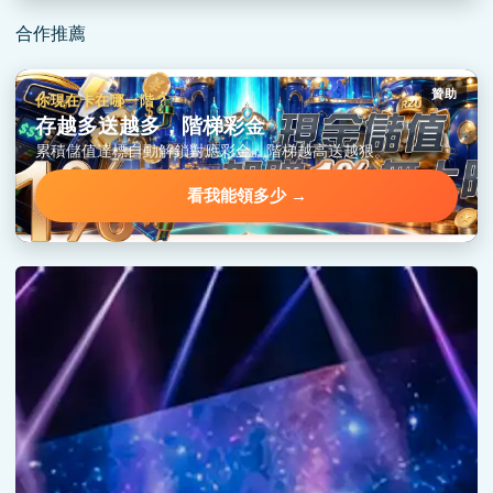
合作推薦
贊助
你現在卡在哪一階？
存越多送越多，階梯彩金
累積儲值達標自動解鎖對應彩金，階梯越高送越狠。
看我能領多少 →