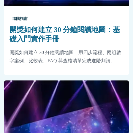
進階指南
開獎如何建立 30 分鐘閱讀地圖：基
礎入門實作手冊
開獎如何建立 30 分鐘閱讀地圖，用四步流程、兩組數
字案例、比較表、FAQ 與查核清單完成進階判讀。