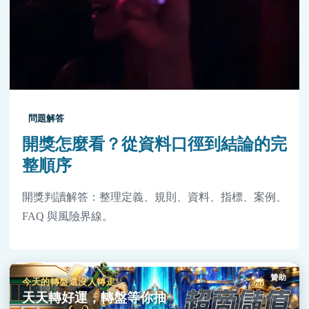
問題解答
開獎怎麼看？從資料口徑到結論的完
整順序
開獎判讀解答：整理定義、規則、資料、指標、案例、
FAQ 與風險界線。
贊助
今天的轉盤還沒人轉走
天天轉好運，轉盤等你抽