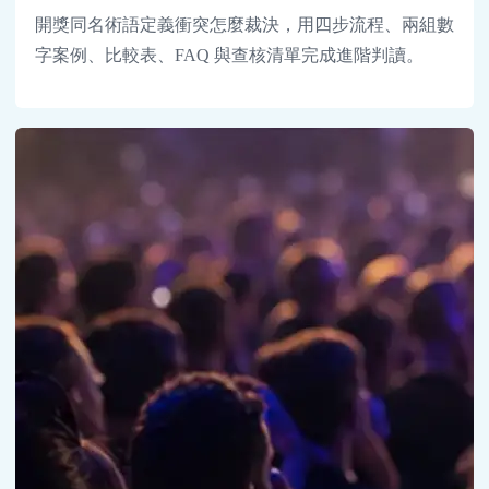
開獎同名術語定義衝突怎麼裁決，用四步流程、兩組數
字案例、比較表、FAQ 與查核清單完成進階判讀。