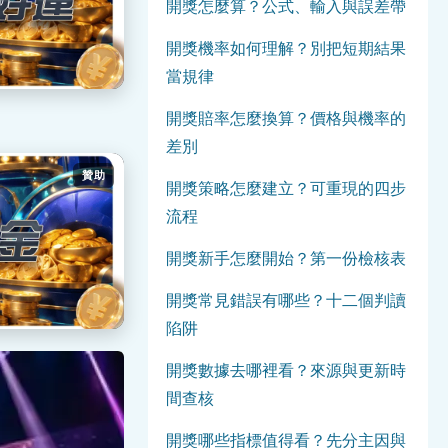
開獎怎麼算？公式、輸入與誤差帶
開獎機率如何理解？別把短期結果
當規律
開獎賠率怎麼換算？價格與機率的
差別
贊助
開獎策略怎麼建立？可重現的四步
流程
開獎新手怎麼開始？第一份檢核表
開獎常見錯誤有哪些？十二個判讀
陷阱
開獎數據去哪裡看？來源與更新時
間查核
開獎哪些指標值得看？先分主因與