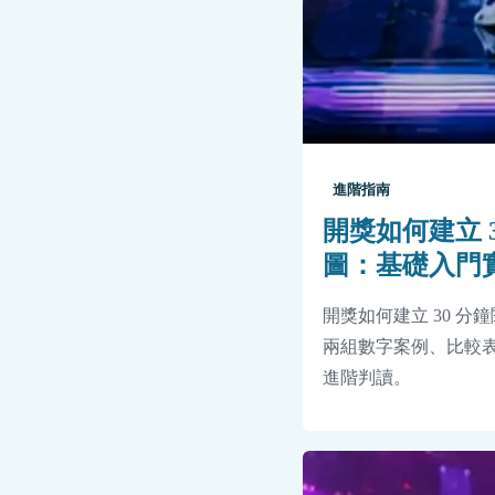
進階指南
開獎如何建立 
圖：基礎入門
開獎如何建立 30 
兩組數字案例、比較表
進階判讀。