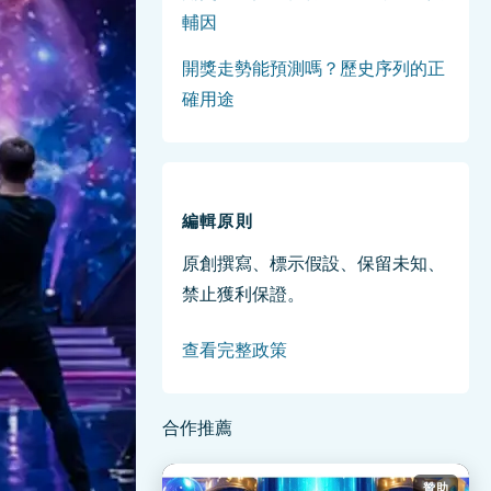
輔因
開獎走勢能預測嗎？歷史序列的正
確用途
編輯原則
原創撰寫、標示假設、保留未知、
禁止獲利保證。
查看完整政策
合作推薦
贊助