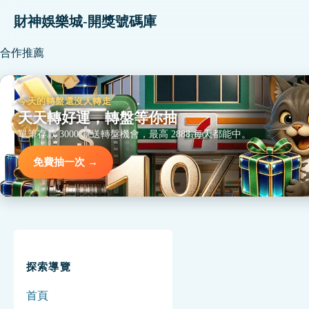
財神娛樂城-開獎號碼庫
合作推薦
今天的轉盤還沒人轉走
天天轉好運，轉盤等你抽
單筆存款 3000 就送轉盤機會，最高 2888 每天都能中。
免費抽一次 →
探索導覽
首頁