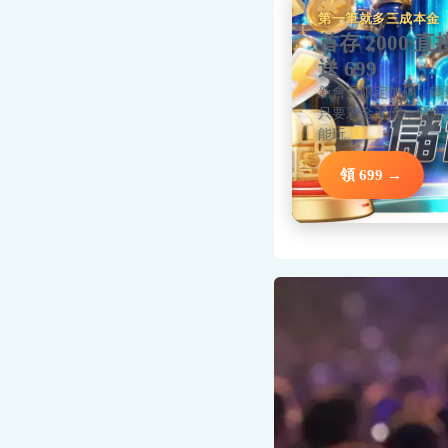
第一筆就多三成本金
首存 2000 直
送 699
新會員限定加碼，碼
只要彩金五倍，領完
能玩。
領 699 →