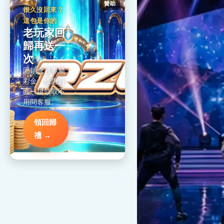
贊助
很久沒回來？
這包是你的
老玩家回
歸再送一
次
回鍋會員專屬
彩金，優惠頁
面一鍵領取不
用問客服。
領回歸
禮 →