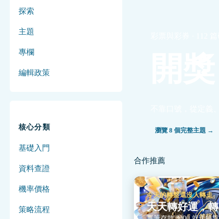
探索
主題
彩票與彩券 · 112 
專欄
開獎
編輯政策
不靠口號，從定義
核心分類
瀏覽 8 個完整主題 →
基礎入門
合作推薦
資料查證
機率價格
今天的轉盤還沒人轉走
天天轉好運，轉
策略流程
單筆存款 3000 就送轉