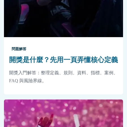
問題解答
開獎是什麼？先用一頁弄懂核心定義
開獎入門解答：整理定義、規則、資料、指標、案例、
FAQ 與風險界線。