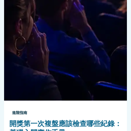
進階指南
開獎第一次複盤應該檢查哪些紀錄：