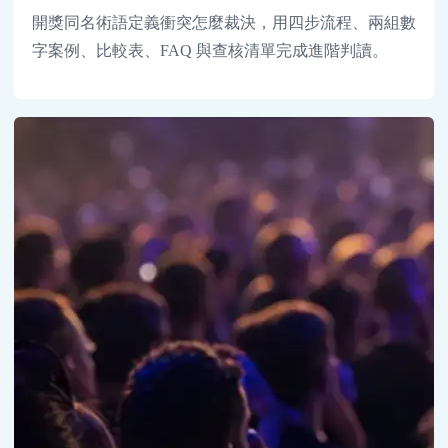
開獎同名術語定義衝突怎麼裁決，用四步流程、兩組數
字案例、比較表、FAQ 與查核清單完成進階判讀。