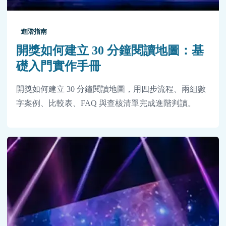
進階指南
開獎如何建立 30 分鐘閱讀地圖：基
礎入門實作手冊
開獎如何建立 30 分鐘閱讀地圖，用四步流程、兩組數
字案例、比較表、FAQ 與查核清單完成進階判讀。