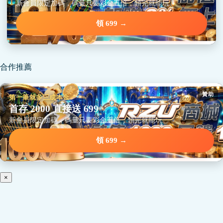
新會員限定加碼，碼量只要彩金五倍，領完就能玩。
領 699 →
合作推薦
贊助
第一筆就多三成本金
首存 2000 直接送 699
新會員限定加碼，碼量只要彩金五倍，領完就能玩。
領 699 →
×