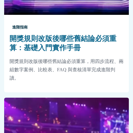
進階指南
開獎規則改版後哪些舊結論必須重
算：基礎入門實作手冊
開獎規則改版後哪些舊結論必須重算，用四步流程、兩
組數字案例、比較表、FAQ 與查核清單完成進階判
讀。