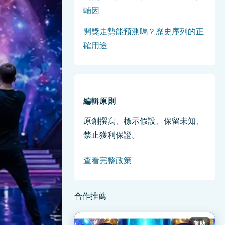
輔因
開獎走勢能預測嗎？歷史序列的正
確用途
編輯原則
原創撰寫、標示假設、保留未知、
禁止獲利保證。
查看完整政策
合作推薦
贊助