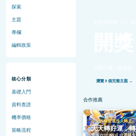
探索
主題
彩票與彩券 · 112 
專欄
開獎
編輯政策
不靠口號，從定義
核心分類
瀏覽 8 個完整主題 →
基礎入門
合作推薦
資料查證
機率價格
今天的轉盤還沒人轉走
天天轉好運，轉
策略流程
單筆存款 3000 就送轉