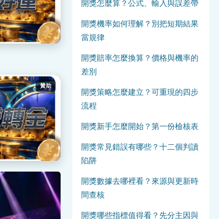
開獎怎麼算？公式、輸入與誤差帶
開獎機率如何理解？別把短期結果
當規律
開獎賠率怎麼換算？價格與機率的
差別
贊助
開獎策略怎麼建立？可重現的四步
流程
開獎新手怎麼開始？第一份檢核表
開獎常見錯誤有哪些？十二個判讀
陷阱
開獎數據去哪裡看？來源與更新時
間查核
開獎哪些指標值得看？先分主因與