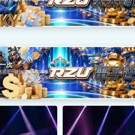
的
一次
惠頁面一鍵領取不用問客服。