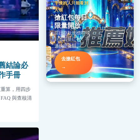
手慢的人只能看別
人領
搶紅包每日
限量開放
當日存款達標即可
到首頁搶紅包，手
速決定金額。
去搶紅包
舊結論必
→
作手冊
須重算，用四步
AQ 與查核清