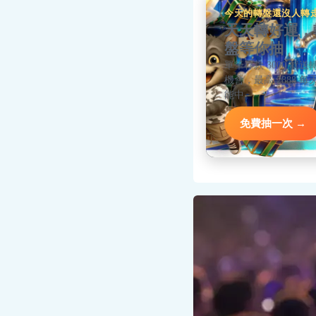
今天的轉盤還沒人轉
天天轉好運，
盤等你抽
單筆存款 3000 就送
機會，最高 2888 每
能中。
免費抽一次 →