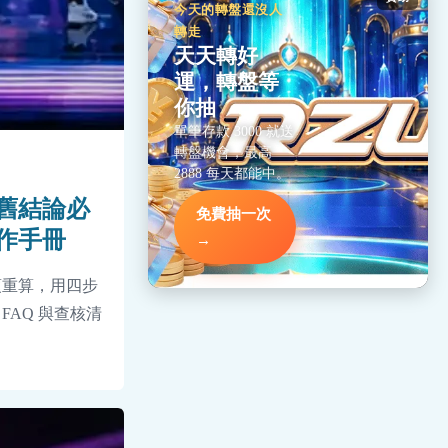
今天的轉盤還沒人
轉走
天天轉好
運，轉盤等
你抽
單筆存款 3000 就送
轉盤機會，最高
2888 每天都能中。
舊結論必
免費抽一次
作手冊
→
須重算，用四步
AQ 與查核清