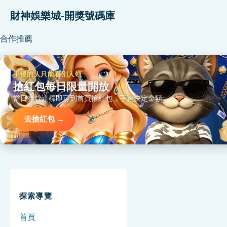
財神娛樂城-開獎號碼庫
合作推薦
手慢的人只能看別人領
搶紅包每日限量開放
當日存款達標即可到首頁搶紅包，手速決定金額。
去搶紅包 →
探索導覽
首頁