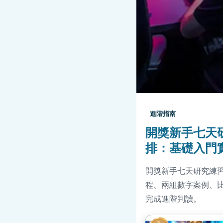
進階指南
開獎新手七天
排：基礎入門
開獎新手七天研究練
程、兩組數字案例、比
完成進階判讀。