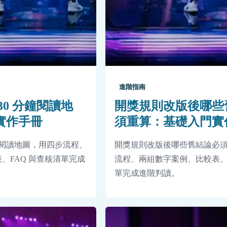
進階指南
30 分鐘閱讀地
開獎規則改版後哪些
實作手冊
須重算：基礎入門實
分鐘閱讀地圖，用四步流程、
開獎規則改版後哪些舊結論必
、FAQ 與查核清單完成
流程、兩組數字案例、比較表、F
單完成進階判讀。