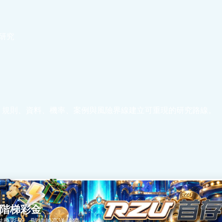
篇研究
、規則、資料、機率、案例與風險界線建立可重現的研究路線。
階梯彩金
對應彩金，階梯越高送越狠。