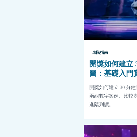
進階指南
開獎如何建立 
圖：基礎入門
開獎如何建立 30 
兩組數字案例、比較表
進階判讀。