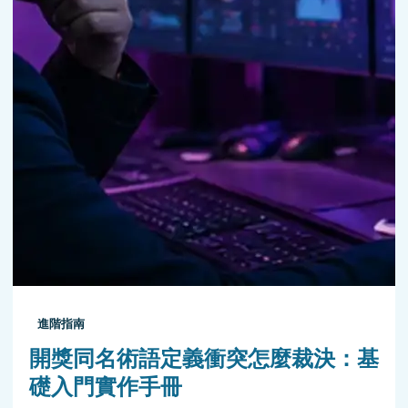
進階指南
開獎同名術語定義衝突怎麼裁決：基
礎入門實作手冊