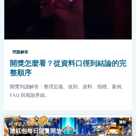
問題解答
開獎怎麼看？從資料口徑到結論的完
整順序
開獎判讀解答：整理定義、規則、資料、指標、案例、
FAQ 與風險界線。
贊助
手慢的人只能看別人領
搶紅包每日限量開放