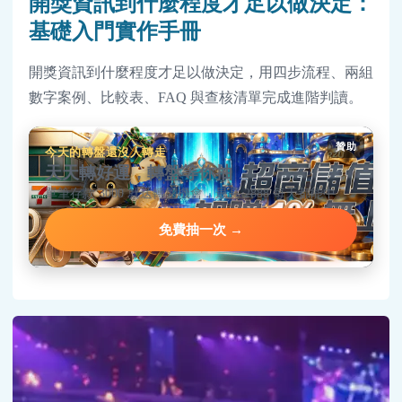
開獎資訊到什麼程度才足以做決定：
基礎入門實作手冊
開獎資訊到什麼程度才足以做決定，用四步流程、兩組
數字案例、比較表、FAQ 與查核清單完成進階判讀。
贊助
今天的轉盤還沒人轉走
天天轉好運，轉盤等你抽
單筆存款 3000 就送轉盤機會，最高 2888 每天都能中。
免費抽一次 →