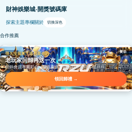
財神娛樂城-開獎號碼庫
探索
主題
專欄
關於
切換深色
合作推薦
贊助
很久沒回來？這包是你的
老玩家回歸再送一次
回鍋會員專屬彩金，優惠頁面一鍵領取不用問客服。
領回歸禮 →