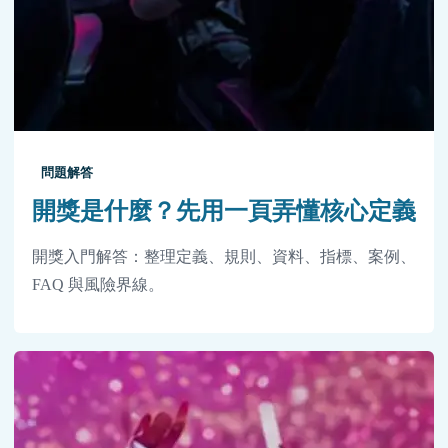
問題解答
開獎是什麼？先用一頁弄懂核心定義
開獎入門解答：整理定義、規則、資料、指標、案例、
FAQ 與風險界線。