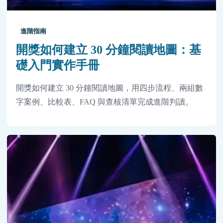
進階指南
開獎如何建立 30 分鐘閱讀地圖：基
礎入門實作手冊
開獎如何建立 30 分鐘閱讀地圖，用四步流程、兩組數
字案例、比較表、FAQ 與查核清單完成進階判讀。