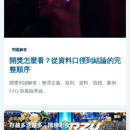
問題解答
開獎怎麼看？從資料口徑到結論的完
整順序
開獎判讀解答：整理定義、規則、資料、指標、案例、
FAQ 與風險界線。
贊助
你現在卡在哪一階？
存越多送越多，階梯彩金