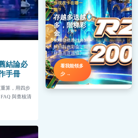
你現在卡在哪一
階？
存越多送越
多，階梯彩
金
累積儲值達標自動
解鎖對應彩金，階
梯越高送越狠。
舊結論必
看我能領多
作手冊
少 →
須重算，用四步
AQ 與查核清