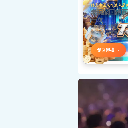
很久沒回來？這包是
老玩家回歸再
一次
回鍋會員專屬彩金，
惠頁面一鍵領取不用
客服。
領回歸禮 →