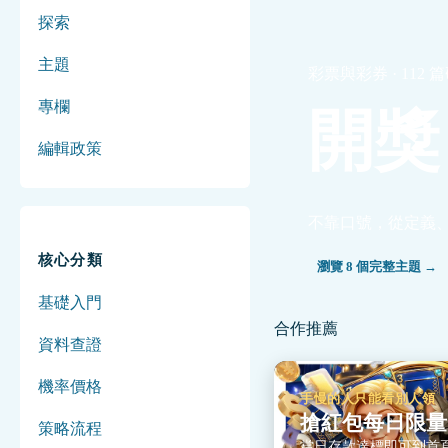
探索
主題
彩票與彩券 · 112 
專欄
開獎
編輯政策
不靠口號，從定義
核心分類
瀏覽 8 個完整主題 →
基礎入門
合作推薦
資料查證
機率價格
手慢的人只能看別人領
搶紅包每日限量
策略流程
當日存款達標即可到首