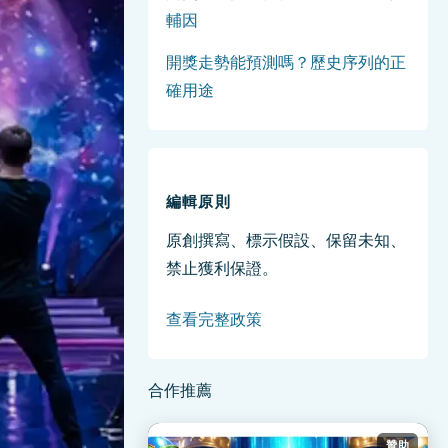
輔因
開獎走勢能預測嗎？歷史序列的正
確用途
編輯原則
原創撰寫、標示假設、保留未知、
禁止獲利保證。
查看完整政策
合作推薦
贊助