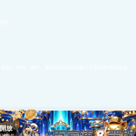
篇研究
、規則、資料、機率、案例與風險界線建立可重現的研究路線。
開放
頁搶紅包，手速決定金額。