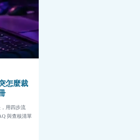
突怎麼裁
冊
決，用四步流
Q 與查核清單