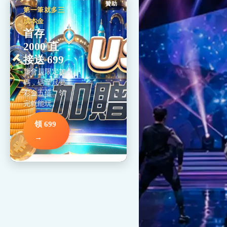
贊助
第一筆就多三
成本金
首存
2000 直
接送 699
新會員限定加
碼，碼量只要
彩金五倍，領
完就能玩。
領 699
→