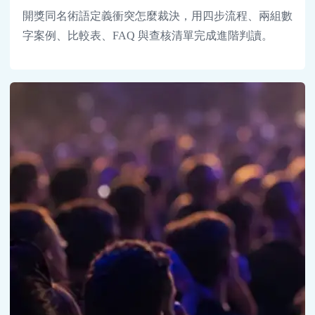
開獎同名術語定義衝突怎麼裁決，用四步流程、兩組數
字案例、比較表、FAQ 與查核清單完成進階判讀。