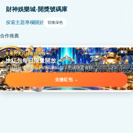
財神娛樂城-開獎號碼庫
探索
主題
專欄
關於
切換深色
合作推薦
贊助
手慢的人只能看別人領
搶紅包每日限量開放
當日存款達標即可到首頁搶紅包，手速決定金額。
去搶紅包 →