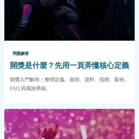
問題解答
開獎是什麼？先用一頁弄懂核心定義
開獎入門解答：整理定義、規則、資料、指標、案例、
FAQ 與風險界線。