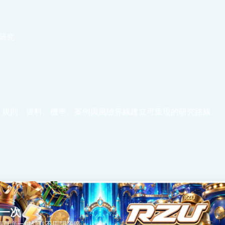
篇研究
、規則、資料、機率、案例與風險界線建立可重現的研究路線。
的
一次
惠頁面一鍵領取不用問客服。