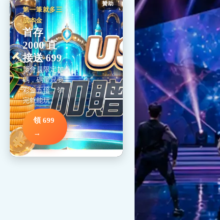
贊助
第一筆就多三
成本金
首存
2000 直
接送 699
新會員限定加
碼，碼量只要
彩金五倍，領
完就能玩。
領 699
→