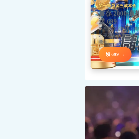
第一筆就多三成本金
首存 2000 直
送 699
新會員限定加碼，碼
只要彩金五倍，領完
能玩。
領 699 →