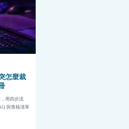
突怎麼裁
冊
決，用四步流
Q 與查核清單