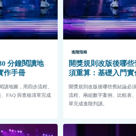
進階指南
30 分鐘閱讀地
開獎規則改版後哪些
實作手冊
須重算：基礎入門實
分鐘閱讀地圖，用四步流程、
開獎規則改版後哪些舊結論必
、FAQ 與查核清單完成
流程、兩組數字案例、比較表、F
單完成進階判讀。