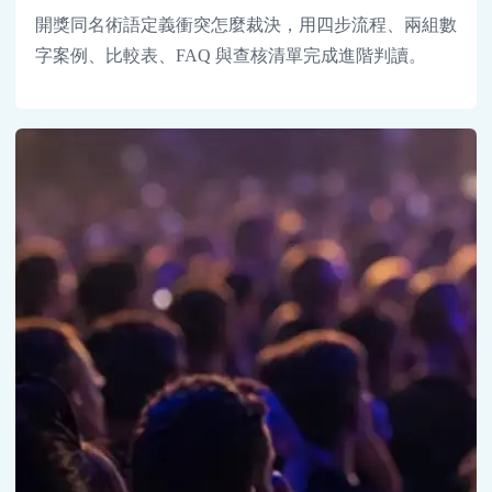
開獎同名術語定義衝突怎麼裁決，用四步流程、兩組數
字案例、比較表、FAQ 與查核清單完成進階判讀。