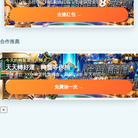
當日存款達標即可到首頁搶紅包，手速決定金額。
去搶紅包 →
合作推薦
贊助
今天的轉盤還沒人轉走
天天轉好運，轉盤等你抽
單筆存款 3000 就送轉盤機會，最高 2888 每天都能中。
免費抽一次 →
×