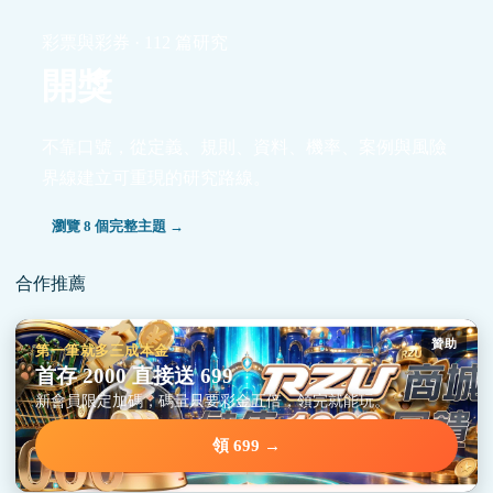
彩票與彩券 · 112 篇研究
開獎
不靠口號，從定義、規則、資料、機率、案例與風險
界線建立可重現的研究路線。
瀏覽 8 個完整主題 →
合作推薦
贊助
第一筆就多三成本金
首存 2000 直接送 699
新會員限定加碼，碼量只要彩金五倍，領完就能玩。
領 699 →