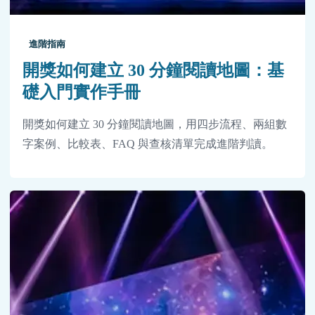
進階指南
開獎如何建立 30 分鐘閱讀地圖：基
礎入門實作手冊
開獎如何建立 30 分鐘閱讀地圖，用四步流程、兩組數
字案例、比較表、FAQ 與查核清單完成進階判讀。