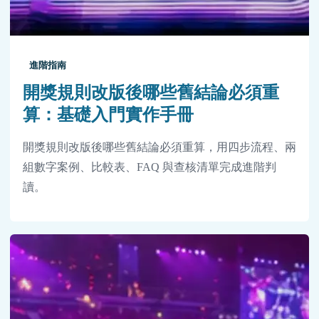
進階指南
開獎規則改版後哪些舊結論必須重
算：基礎入門實作手冊
開獎規則改版後哪些舊結論必須重算，用四步流程、兩
組數字案例、比較表、FAQ 與查核清單完成進階判
讀。