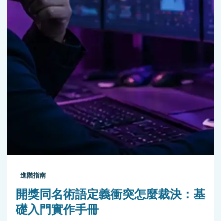
進階指南
開獎同名術語定義衝突怎麼裁決：基
礎入門實作手冊