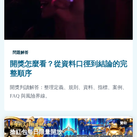
問題解答
開獎怎麼看？從資料口徑到結論的完
整順序
開獎判讀解答：整理定義、規則、資料、指標、案例、
FAQ 與風險界線。
贊助
手慢的人只能看別人領
搶紅包每日限量開放