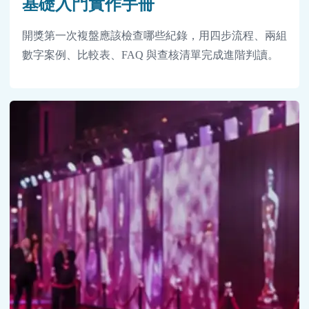
基礎入門實作手冊
開獎第一次複盤應該檢查哪些紀錄，用四步流程、兩組
數字案例、比較表、FAQ 與查核清單完成進階判讀。