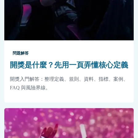
問題解答
開獎是什麼？先用一頁弄懂核心定義
開獎入門解答：整理定義、規則、資料、指標、案例、
FAQ 與風險界線。