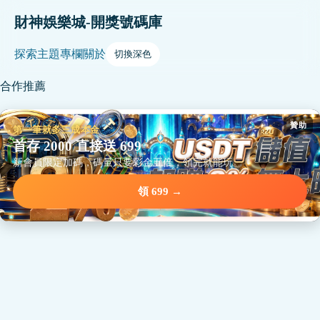
財神娛樂城-開獎號碼庫
探索
主題
專欄
關於
切換深色
合作推薦
贊助
第一筆就多三成本金
首存 2000 直接送 699
新會員限定加碼，碼量只要彩金五倍，領完就能玩。
領 699 →