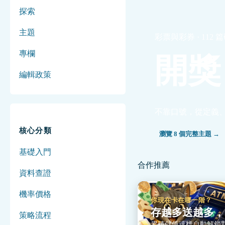
探索
主題
彩票與彩券 · 112 
專欄
開獎
編輯政策
不靠口號，從定義
核心分類
瀏覽 8 個完整主題 →
基礎入門
合作推薦
資料查證
機率價格
你現在卡在哪一階？
存越多送越多，
策略流程
累積儲值達標自動解鎖