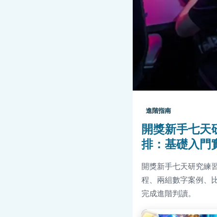
進階指南
開獎新手七天
排：基礎入門
開獎新手七天研究練
程、兩組數字案例、比
完成進階判讀。