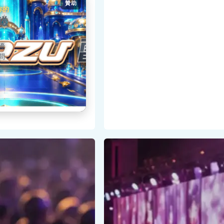
贊助
你的
送
優
問