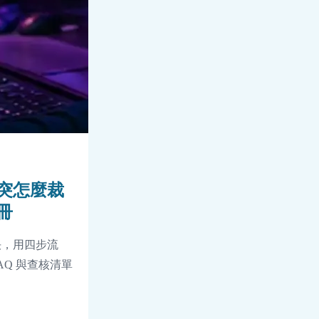
突怎麼裁
冊
決，用四步流
Q 與查核清單