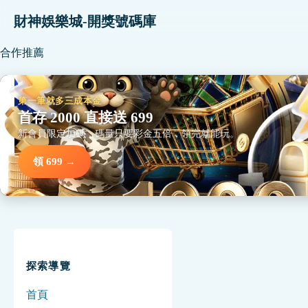
財神娛樂城-開獎號碼庫
合作推薦
第一筆就多三成本金
首存 2000 直接送 699
新會員限定加碼，碼量只要彩金五倍，領完就能玩。
領 699 →
探索導覽
首頁