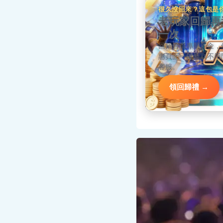
很久沒回來？這包是
老玩家回歸再
一次
回鍋會員專屬彩金，
惠頁面一鍵領取不用
客服。
領回歸禮 →