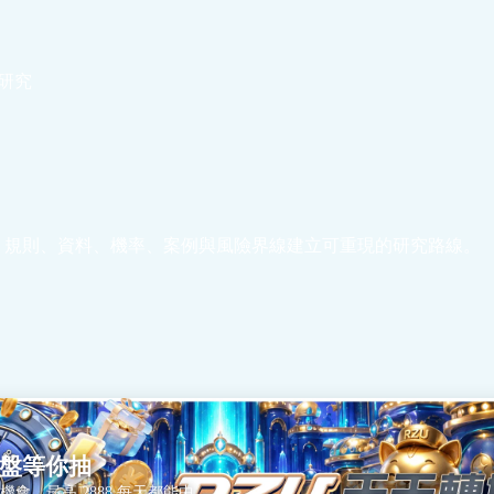
篇研究
、規則、資料、機率、案例與風險界線建立可重現的研究路線。
盤等你抽
盤機會，最高 2888 每天都能中。