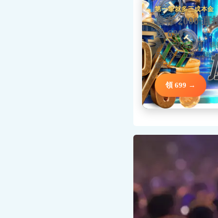
第一筆就多三成本金
首存 2000 直
送 699
新會員限定加碼，碼
只要彩金五倍，領完
能玩。
領 699 →