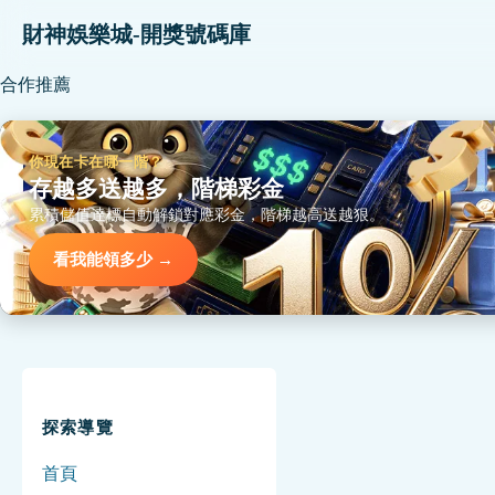
財神娛樂城-開獎號碼庫
合作推薦
你現在卡在哪一階？
存越多送越多，階梯彩金
累積儲值達標自動解鎖對應彩金，階梯越高送越狠。
看我能領多少 →
探索導覽
首頁