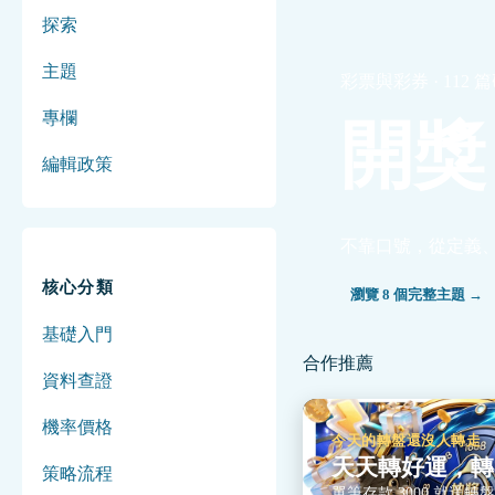
探索
主題
彩票與彩券 · 112 
專欄
開獎
編輯政策
不靠口號，從定義
核心分類
瀏覽 8 個完整主題 →
基礎入門
合作推薦
資料查證
機率價格
今天的轉盤還沒人轉走
天天轉好運，轉
策略流程
單筆存款 3000 就送轉