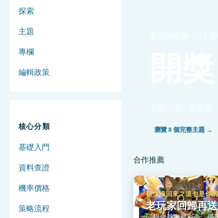
探索
主題
彩票與彩券 · 112 
專欄
開獎
編輯政策
不靠口號，從定義
核心分類
瀏覽 8 個完整主題 →
基礎入門
合作推薦
資料查證
機率價格
很久沒回來？這包是你
老玩家回歸再送
策略流程
回鍋會員專屬彩金，優