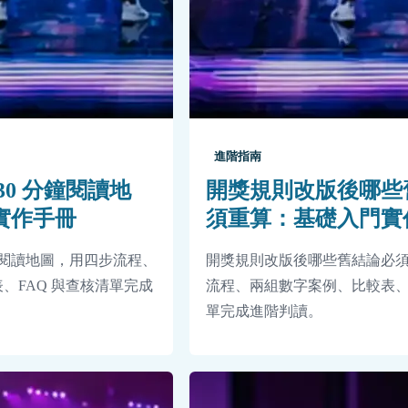
進階指南
30 分鐘閱讀地
開獎規則改版後哪些
實作手冊
須重算：基礎入門實
分鐘閱讀地圖，用四步流程、
開獎規則改版後哪些舊結論必
、FAQ 與查核清單完成
流程、兩組數字案例、比較表、F
單完成進階判讀。