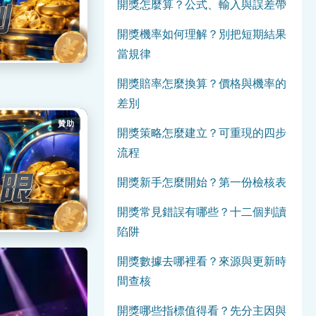
開獎怎麼算？公式、輸入與誤差帶
開獎機率如何理解？別把短期結果
當規律
開獎賠率怎麼換算？價格與機率的
差別
贊助
開獎策略怎麼建立？可重現的四步
流程
開獎新手怎麼開始？第一份檢核表
開獎常見錯誤有哪些？十二個判讀
陷阱
開獎數據去哪裡看？來源與更新時
間查核
開獎哪些指標值得看？先分主因與