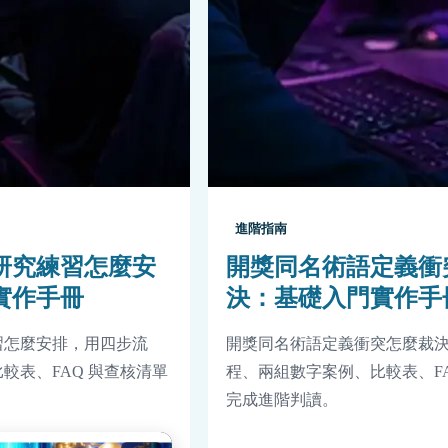
進階指南
研究練習怎麼安
開獎同名術語定義衝
實作手冊
決：基礎入門實作手
習怎麼安排，用四步流
開獎同名術語定義衝突怎麼裁
較表、FAQ 與查核清單
程、兩組數字案例、比較表、FA
完成進階判讀。