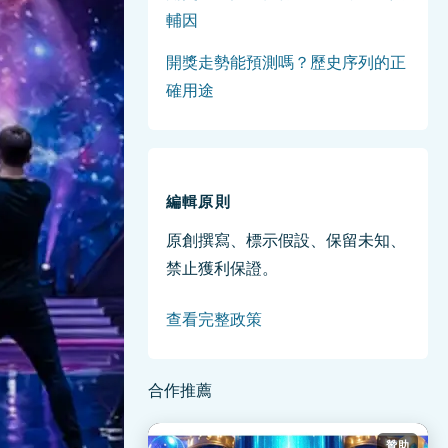
輔因
開獎走勢能預測嗎？歷史序列的正
確用途
編輯原則
原創撰寫、標示假設、保留未知、
禁止獲利保證。
查看完整政策
合作推薦
贊助