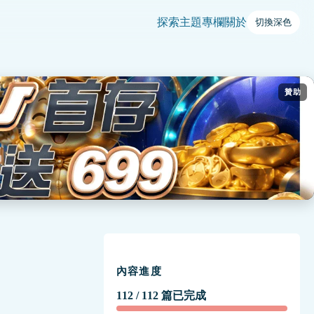
探索
主題
專欄
關於
切換深色
贊助
內容進度
112 / 112 篇已完成