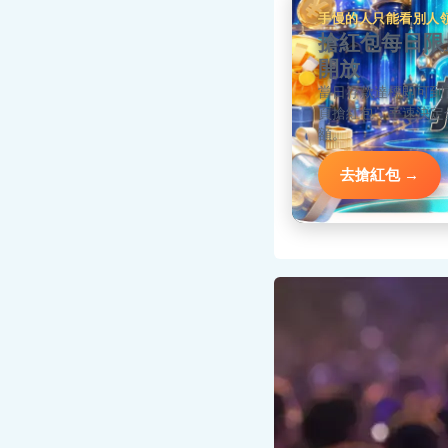
手慢的人只能看別人
搶紅包每日限
開放
當日存款達標即可到
頁搶紅包，手速決定
額。
去搶紅包 →