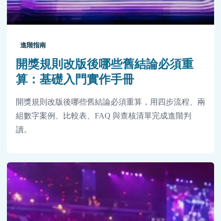
進階指南
開獎規則改版後哪些舊結論必須重
算：基礎入門實作手冊
開獎規則改版後哪些舊結論必須重算，用四步流程、兩
組數字案例、比較表、FAQ 與查核清單完成進階判
讀。