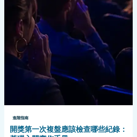
進階指南
開獎第一次複盤應該檢查哪些紀錄：