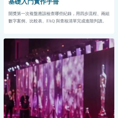
基礎入門實作手冊
開獎第一次複盤應該檢查哪些紀錄，用四步流程、兩組
數字案例、比較表、FAQ 與查核清單完成進階判讀。