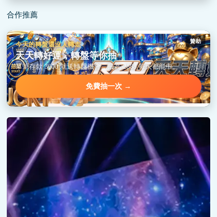
合作推薦
贊助
今天的轉盤還沒人轉走
天天轉好運，轉盤等你抽
單筆存款 3000 就送轉盤機會，最高 2888 每天都能中。
免費抽一次 →