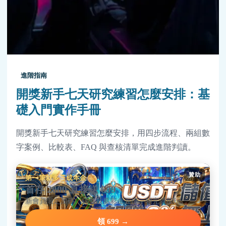
進階指南
開獎新手七天研究練習怎麼安排：基
礎入門實作手冊
開獎新手七天研究練習怎麼安排，用四步流程、兩組數
字案例、比較表、FAQ 與查核清單完成進階判讀。
贊助
第一筆就多三成本金
首存 2000 直接送 699
新會員限定加碼，碼量只要彩金五倍，領完就能玩。
領 699 →