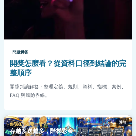
問題解答
開獎怎麼看？從資料口徑到結論的完
整順序
開獎判讀解答：整理定義、規則、資料、指標、案例、
FAQ 與風險界線。
贊助
你現在卡在哪一階？
存越多送越多，階梯彩金