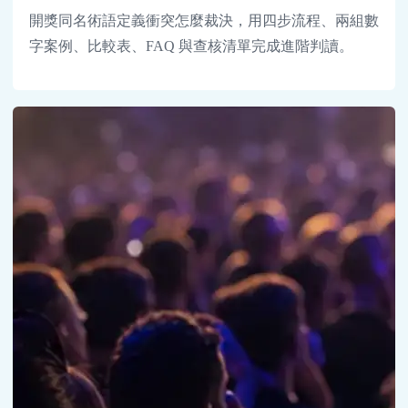
開獎同名術語定義衝突怎麼裁決，用四步流程、兩組數
字案例、比較表、FAQ 與查核清單完成進階判讀。