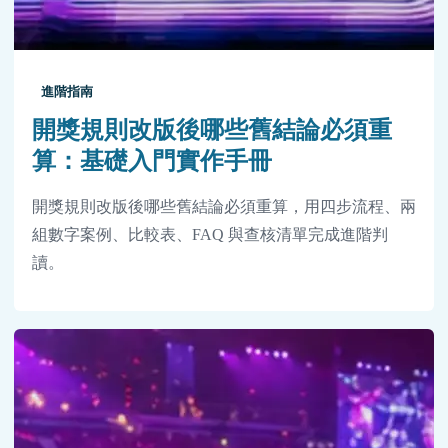
進階指南
開獎規則改版後哪些舊結論必須重
算：基礎入門實作手冊
開獎規則改版後哪些舊結論必須重算，用四步流程、兩
組數字案例、比較表、FAQ 與查核清單完成進階判
讀。