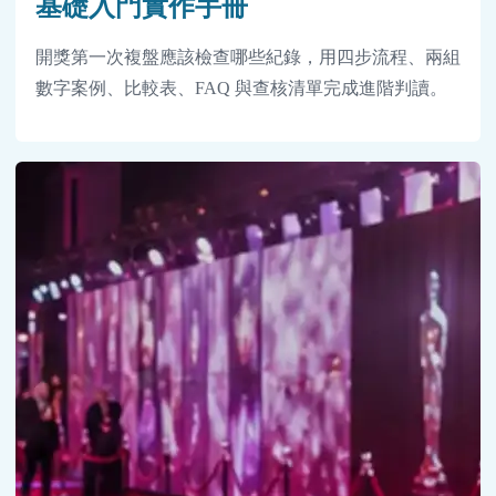
基礎入門實作手冊
開獎第一次複盤應該檢查哪些紀錄，用四步流程、兩組
數字案例、比較表、FAQ 與查核清單完成進階判讀。