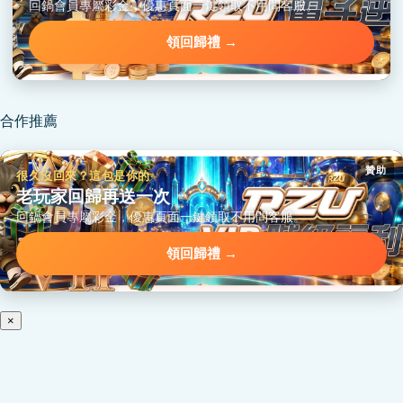
回鍋會員專屬彩金，優惠頁面一鍵領取不用問客服。
領回歸禮 →
合作推薦
贊助
很久沒回來？這包是你的
老玩家回歸再送一次
回鍋會員專屬彩金，優惠頁面一鍵領取不用問客服。
領回歸禮 →
×